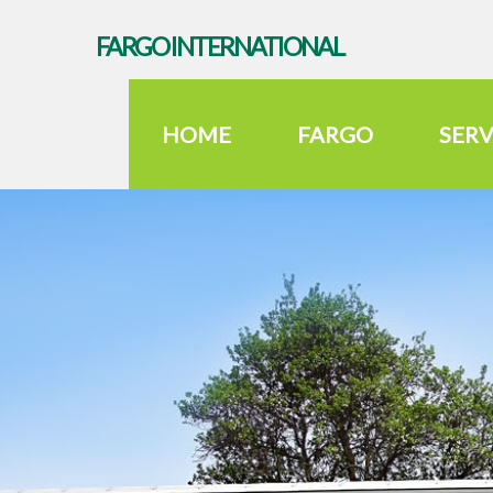
FARGO INTERNATIONAL
MEGATRÁILER
HOME
FARGO
SERV
HOME
VEHÍCULOS
MEGATRÁILER